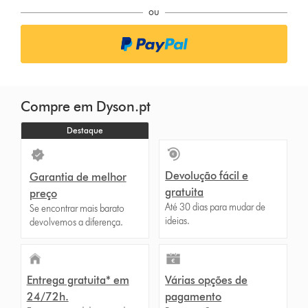
o
ou
n
s
Compre em Dyson.pt
Destaque
Devolução fácil e
Garantia de melhor
gratuita
preço
Até 30 dias para mudar de
Se encontrar mais barato
ideias.
devolvemos a diferença.
Entrega gratuita* em
Várias opções de
24/72h.
pagamento