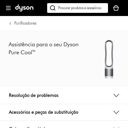
Página
O
seguinte
seu
Pesquisar
cesto
em
de
dyson.pt
Purificadores
compras
está
vazio
Assistência para o seu Dyson
Pure Cool™
Resolução de problemas
Acessórios e peças de substituição