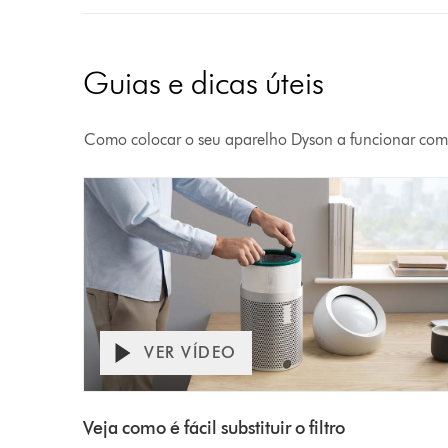
Guias e dicas úteis
Como colocar o seu aparelho Dyson a funcionar com
VER VÍDEO
Abrir
Video
a
transcrição
Transcript
Veja como é fácil substituir o filtro
do