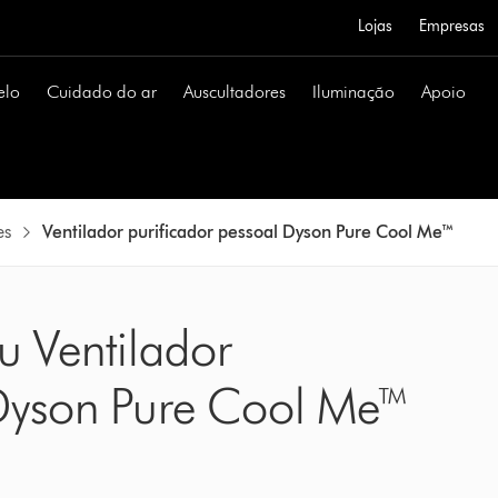
Lojas
Empresas
elo
Cuidado do ar
Auscultadores
Iluminação
Apoio
es
Ventilador purificador pessoal Dyson Pure Cool Me™
u Ventilador
 Dyson Pure Cool Me™