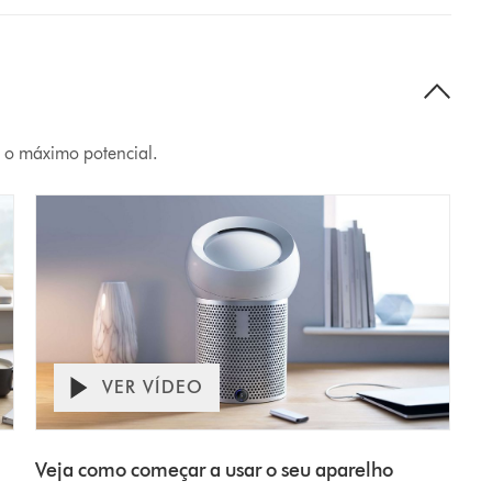
 o máximo potencial.
VER VÍDEO
Abrir
Video
a
transcrição
Transcript
Veja como começar a usar o seu aparelho​
do