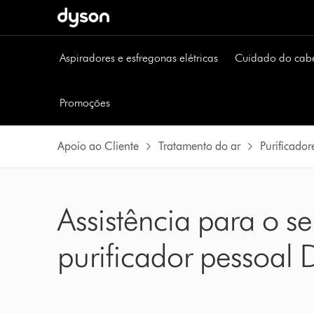
Página
seguinte
Aspiradores e esfregonas elétricas
Cuidado do cab
Promoções
Apoio ao Cliente
Tratamento do ar
Purificador
Assistência para o se
purificador pessoal