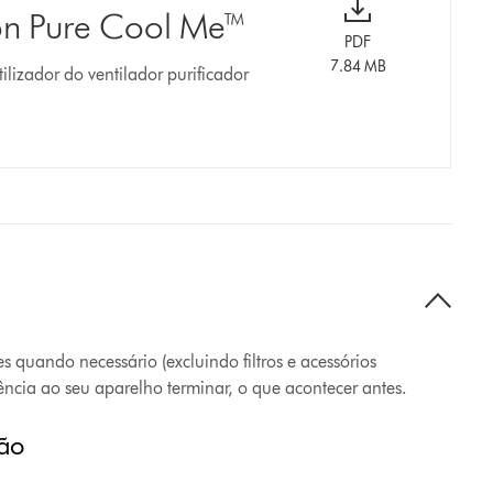
son Pure Cool Me™
PDF
7.84 MB
lizador do ventilador purificador
s quando necessário (excluindo filtros e acessórios
tência ao seu aparelho terminar, o que acontecer antes.
ção