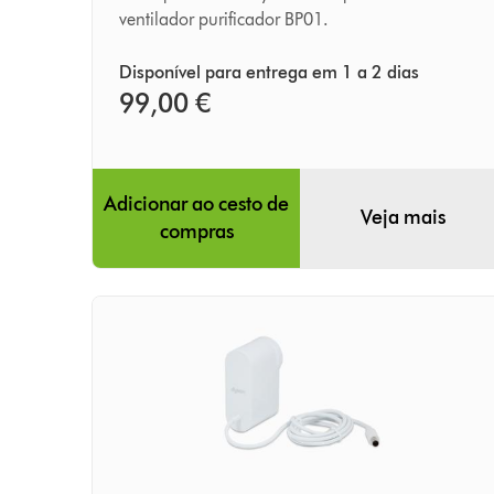
ativado
ventilador purificador BP01.
Disponível para entrega em 1 a 2 dias
99,00 €
Adicionar ao cesto de
Veja mais
compras