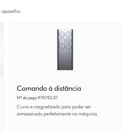
u aparelho:
Comando
Comando à distância
à
distância
Nº da peça 970192-01
Curvo e magnetizado para poder ser
armazenado perfeitamente na máquina.