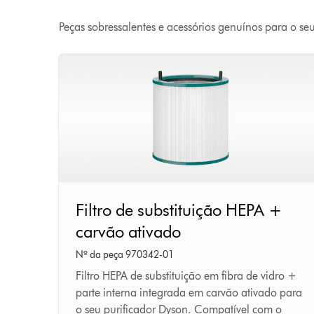
Peças sobressalentes e acessórios genuínos para o se
Filtro
Filtro de substituição HEPA +
de
carvão ativado
substituição
HEPA
Nº da peça 970342-01
+
Filtro HEPA de substituição em fibra de vidro +
parte interna integrada em carvão ativado para
carvão
o seu purificador Dyson. Compatível com o