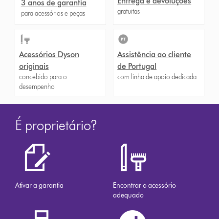
Entrega e devoluções
3 anos de garantia
gratuitas
para acessórios e peças
Acessórios Dyson
Assistência ao cliente
originais
de Portugal
concebido para o
com linha de apoio dedicada
desempenho
É proprietário?
Ativar a garantia
Encontrar o acessório
adequado