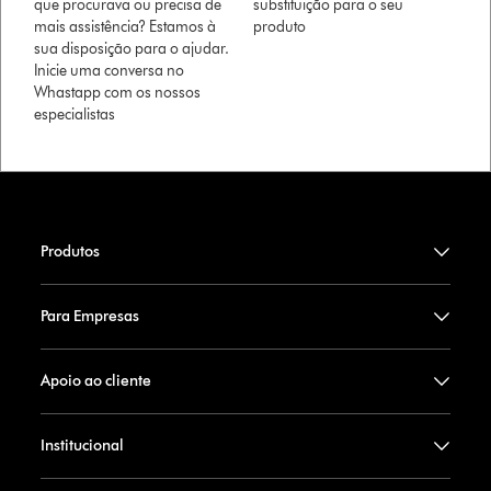
que procurava ou precisa de
substituição para o seu
mais assistência? Estamos à
produto
sua disposição para o ajudar.
Inicie uma conversa no
Whastapp com os nossos
especialistas
Produtos
Para Empresas
Apoio ao cliente
Institucional