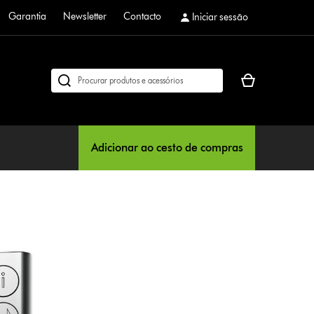
Garantia
Newsletter
Contacto
Iniciar sessão
O
Pesquisar
seu
em
cesto
dyson.pt
de
compras
Adicionar ao cesto de compras
está
vazio