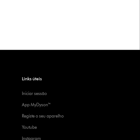
Links úteis
Iniciar sessão
App MyDyson™
Registe o seu aparelho
Youtube
Instagram