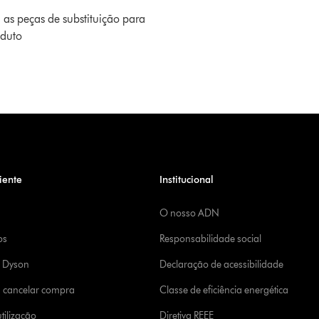
 as peças de substituição para
oduto
iente
Institucional
O nosso ADN
os
Responsabilidade social
a Dyson
Declaração de acessibilidade
u cancelar compra
Classe de eficiência energética
tilização
Diretiva REEE