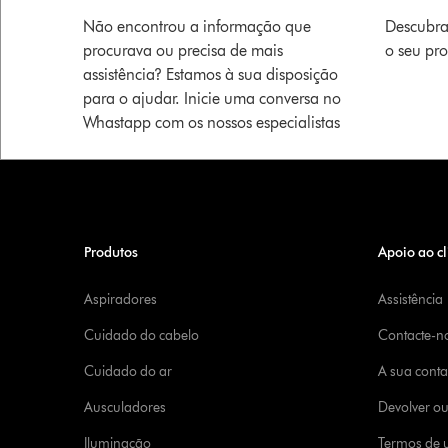
Não encontrou a informação que
Descubra
procurava ou precisa de mais
o seu pr
assistência? Estamos à sua disposição
para o ajudar. Inicie uma conversa no
Whastapp com os nossos especialistas
Produtos
Apoio ao cl
Aspiradores
Assistência
Cuidado do cabelo
Contacte-n
Cuidado do ar
A sua cont
Ausculadores
Devolver o
Iluminação
Termos de u