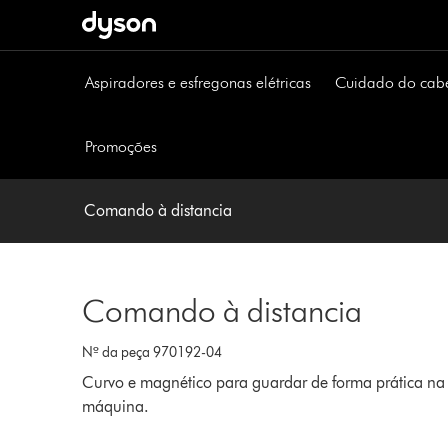
Página
seguinte
Aspiradores e esfregonas elétricas
Cuidado do cab
Promoções
Comando à distancia
Comando à distancia
Nº da peça 970192-04
Curvo e magnético para guardar de forma prática na
máquina.