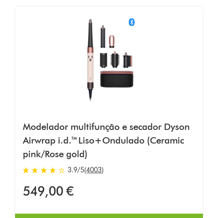
Modelador multifunção e secador Dyson
Airwrap i.d.™ Liso+Ondulado (Ceramic
pink/Rose gold)
3.9
/5
(4003)
3.9
estrelas
549,00 €
de
5
em