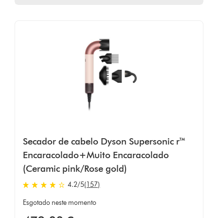
Secador de cabelo Dyson Supersonic r™
Encaracolado+Muito Encaracolado
(Ceramic pink/Rose gold)
4.2
/5
(157)
4.2
estrelas
Esgotado neste momento
de