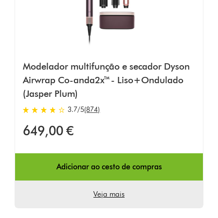
Modelador multifunção e secador Dyson
Airwrap Co-anda2x™ - Liso+Ondulado
(Jasper Plum)
3.7
/5
(874)
3.7
estrelas
649,00 €
de
5
em
874
Adicionar ao cesto de compras
Ratings
Veja mais