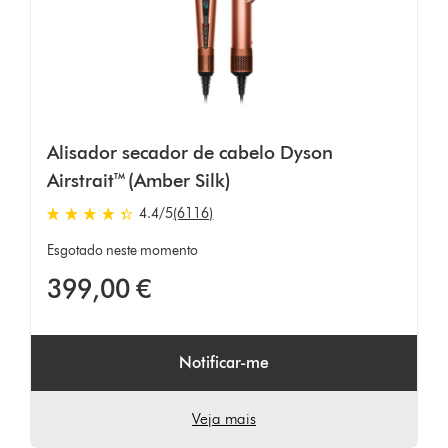
Alisador secador de cabelo Dyson
Airstrait™ (Amber Silk)
4.4
/5
(6116)
4.4
estrelas
Esgotado neste momento
de
399,00 €
5
em
6116
Ratings
Notificar-me
Veja mais