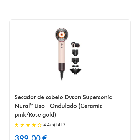
Secador de cabelo Dyson Supersonic
Nural™ Liso+Ondulado (Ceramic
pink/Rose gold)
4.4
/5
(1413)
4.4
estrelas
399,00 €