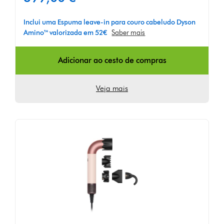
de
5
em
Inclui uma Espuma leave-in para couro cabeludo Dyson
1413
Amino™ valorizada em 52€
Saber mais
Ratings
Adicionar ao cesto de compras
Veja mais