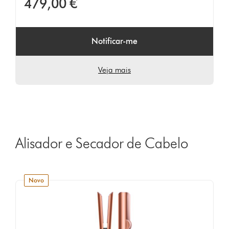
479,00 €
5
em
157
Ratings
Notificar-me
Veja mais
Alisador e Secador de Cabelo
novo