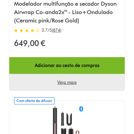
Modelador multifunção e secador Dyson
Airwrap Co-anda2x™ - Liso+Ondulado
(Ceramic pink/Rose Gold)
3.7
/5
(874)
3.7
estrelas
649,00 €
de
5
em
874
Adicionar ao cesto de compras
Ratings
Veja mais
Com oferta de difusor