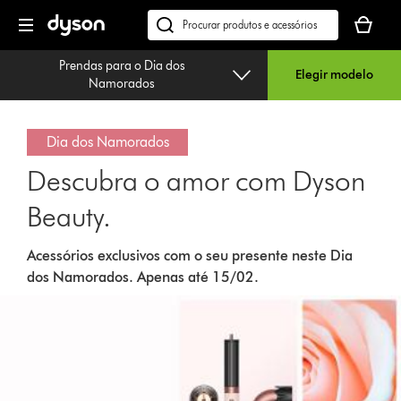
Página
O
seguinte
seu
Pesquisar
cesto
em
Prendas para o Dia dos
de
dyson.pt
Elegir modelo
Namorados
compras
está
vazio
Dia dos Namorados
Descubra o amor com Dyson
Beauty.
Acessórios exclusivos com o seu presente neste Dia
dos Namorados. Apenas até 15/02.