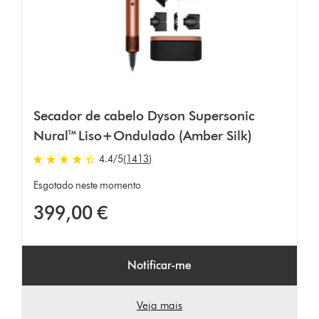
Secador de cabelo Dyson Supersonic
Nural™ Liso+Ondulado (Amber Silk)
4.4
/5
(1413)
4.4
estrelas
Esgotado neste momento
de
399,00 €
5
em
1413
Ratings
Notificar-me
Veja mais