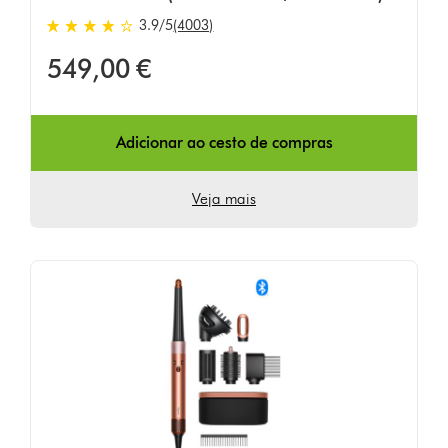
3.9
/5
(4003)
3.9
estrelas
549,00 €
de
5
em
4003
Adicionar ao cesto de compras
Ratings
Veja mais