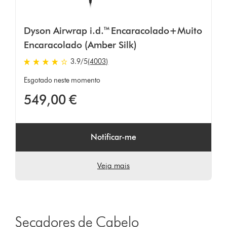
Dyson Airwrap i.d.™ Encaracolado+Muito
Encaracolado (Amber Silk)
3.9
/5
(4003)
3.9
estrelas
Esgotado neste momento
de
549,00 €
5
em
4003
Ratings
Notificar-me
Veja mais
Secadores de Cabelo