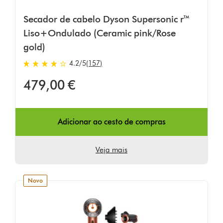
Secador de cabelo Dyson Supersonic r™
Liso+Ondulado (Ceramic pink/Rose
gold)
4.2
/5
(157)
4.2
estrelas
479,00 €
de
5
em
157
Adicionar ao cesto de compras
Ratings
Veja mais
novo