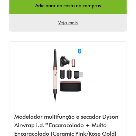
4003
Adicionar ao cesto de compras
Ratings
Veja mais
Modelador multifunção e secador Dyson
Airwrap i.d.™ Encaracolado + Muito
Encaracolado (Ceramic Pink/Rose Gold)