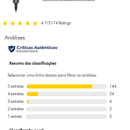
that
model
below
4.7
/5
174 Ratings
4.7
estrelas
de
5
em
174
Ratings