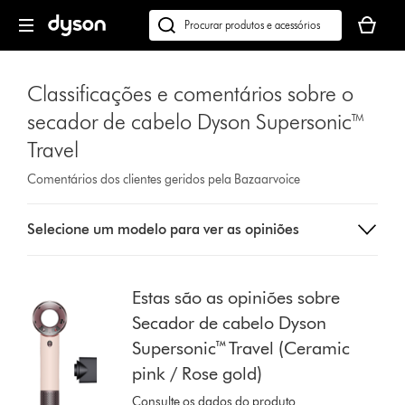
Página
O
seguinte
seu
Pesquisar
cesto
em
de
dyson.pt
Classificações e comentários sobre o
compras
está
secador de cabelo Dyson Supersonic™
vazio
Travel
Comentários dos clientes geridos pela Bazaarvoice
Select
Selecione um modelo para ver as opiniões
a
button
from
the
Estas são as opiniões sobre
list
Secador de cabelo Dyson
to
Supersonic™ Travel (Ceramic
show
pink / Rose gold)
reviews
for
Consulte os dados do produto