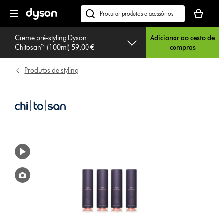
Página
O
seguinte
seu
Pesquisar
cesto
em
de
Creme pré-styling Dyson
Adicionar ao cesto de
dyson.pt
Chitosan™ (100ml) 59,00 €
compras
compras
está
vazio
Produtos de styling