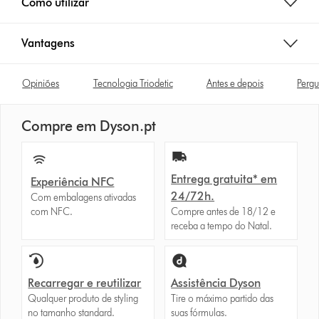
Como utilizar
Vantagens
Opiniões
Tecnologia Triodetic
Antes e depois
Pergu
Compre em Dyson.pt
Entrega gratuita* em
Experiência NFC
24/72h.
Com embalagens ativadas
com NFC.
Compre antes de 18/12 e
receba a tempo do Natal.
Recarregar e reutilizar
Assistência Dyson
Qualquer produto de styling
Tire o máximo partido das
no tamanho standard.
suas fórmulas.