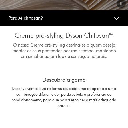
Video
Porquê chitosan?
Transcript
Creme pré-styling Dyson Chitosan™
O nosso Creme pré-styling destina-se a quem deseja
manter os seus penteados por mais tempo, mantendo
em simultâneo um look e sensação naturais.
Slide
{0}
Descubra a gama
of
{1}.
Desenvolvemos quatro fórmulas, cada uma adaptada a uma
combinação diferente de tipo de cabelo e preferência de
condicionamento, para que possa escolher a mais adequada
para si.