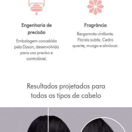
Engenharia de
Fragrância
precisão
Bergamota cintilante.
Florais subtis. Cedro
Embalagem concebida
quente, musgo e almíscar.
pela Dyson, desenvolvida
para uso preciso e
controlável.
Resultados projetados para
todos os tipos de cabelo
Slide
{0}
of
{1}.