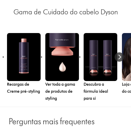
Gama de Cuidado do cabelo Dyson
Recargas de
Ver toda a gama
Descubra a
Loja
Creme pré-styling
de produtos de
fórmula ideal
do c
styling
para si
Perguntas mais frequentes