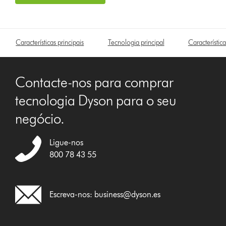
Características principais
Tecnologia principal
Característica
Contacte-nos para comprar
tecnologia Dyson para o seu
negócio.
Ligue-nos
800 78 43 55
Escreva-nos:
business@dyson.es