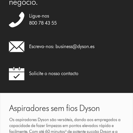
negócio.
Ligue-nos
800 78 43 55
Escreva-nos:
business@dyson.es
Solicite o nosso contacto
Aspiradores sem fios Dyson
Os aspiradores Dyson são versáteis, dando aos empregados a
capacidade de fazer limpezas em pontos elevados rápida e
facilmente. Com até 60 minutos² de potente sucção Dyson e a