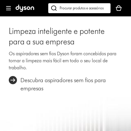
Página
O
seguinte
seu
Pesquisar
cesto
em
de
dyson.pt
Limpeza inteligente e potente
compras
está
para a sua empresa
vazio
Os aspiradores sem fios Dyson foram concebidos para
tornar a limpeza mais fácil em todo o seu local de
trabalho.
Descubra aspiradores sem fios para
empresas