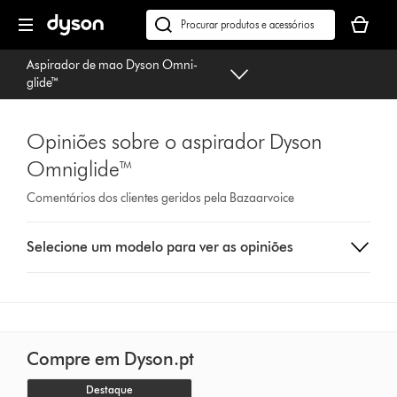
Página
O
seguinte
seu
Pesquisar
cesto
em
Aspirador de mao Dyson Omni-
de
dyson.pt
glide™
compras
está
vazio
Opiniões sobre o aspirador Dyson
Omniglide™
Comentários dos clientes geridos pela Bazaarvoice
Select
Selecione um modelo para ver as opiniões
a
button
from
the
list
to
Compre em Dyson.pt
show
reviews
Destaque