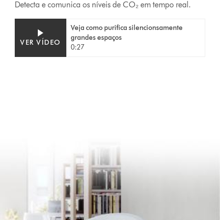
Detecta e comunica os níveis de CO₂ em tempo real.
Video
Abrir
Veja como purifica silencionsamente
Transcript
a
grandes espaços
VER VÍDEO
transcrição
0:27
do
vídeo