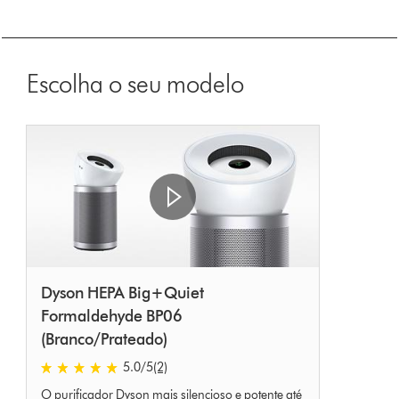
Escolha o seu modelo
Dyson HEPA Big+Quiet
Formaldehyde BP06
(Branco/Prateado)
5.0 estrelas de 5 em 2 Ratings
5.0
/5
(2)
O purificador Dyson mais silencioso e potente até