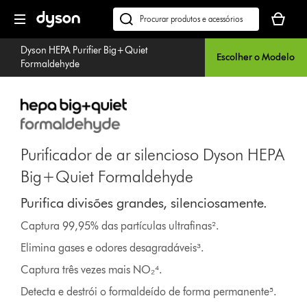
Página
O
seguinte
seu
Pesquisar
cesto
em
Dyson HEPA Purifier Big+Quiet
de
dyson.pt
Escolher o Modelo
Formaldehyde
compras
está
vazio
Purificador de ar silencioso Dyson HEPA
Big+Quiet Formaldehyde
Purifica divisões grandes, silenciosamente.
Captura 99,95% das partículas ultrafinas².
Elimina gases e odores desagradáveis³.
Captura três vezes mais NO₂⁴.
Detecta e destrói o formaldeído de forma permanente⁵.