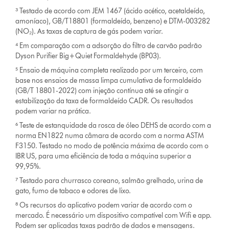
³ Testado de acordo com JEM 1467 (ácido acético, acetaldeído,
amoníaco), GB/T18801 (formaldeído, benzeno) e DTM-003282
(NO₂). As taxas de captura de gás podem variar.
⁴ Em comparação com a adsorção do filtro de carvão padrão
Dyson Purifier Big+Quiet Formaldehyde (BP03).
⁵ Ensaio de máquina completa realizado por um terceiro, com
base nos ensaios de massa limpa cumulativa de formaldeído
(GB/T 18801-2022) com injeção contínua até se atingir a
estabilização da taxa de formaldeído CADR. Os resultados
podem variar na prática.
⁶ Teste de estanquidade da rosca de óleo DEHS de acordo com a
norma EN1822 numa câmara de acordo com a norma ASTM
F3150. Testado no modo de potência máxima de acordo com o
IBR US, para uma eficiência de toda a máquina superior a
99,95%.
⁷ Testado para churrasco coreano, salmão grelhado, urina de
gato, fumo de tabaco e odores de lixo.
⁸ Os recursos do aplicativo podem variar de acordo com o
mercado. É necessário um dispositivo compatível com Wifi e app.
Podem ser aplicadas taxas padrão de dados e mensagens.