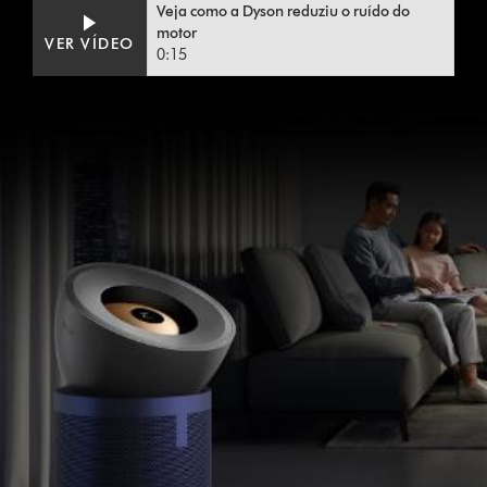
Video
Abrir
Veja como a Dyson reduziu o ruído do
Transcript
a
motor
VER VÍDEO
transcrição
0:15
do
vídeo