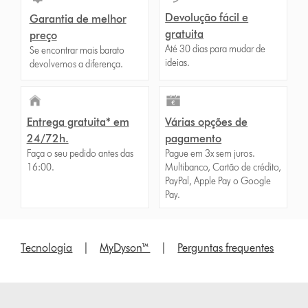
Devolução fácil e
Garantia de melhor
gratuita
preço
Até 30 dias para mudar de
Se encontrar mais barato
ideias.
devolvemos a diferença.
Entrega gratuita* em
Várias opções de
24/72h.
pagamento
Faça o seu pedido antes das
Pague em 3x sem juros.
16:00.
Multibanco, Cartão de crédito,
PayPal, Apple Pay o Google
Pay.
Tecnologia
|
MyDyson™
|
Perguntas frequentes
Slide
{0}