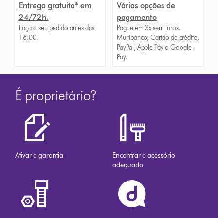
Entrega gratuita* em
Várias opções de
24/72h.
pagamento
Faça o seu pedido antes das
Pague em 3x sem juros.
16:00.
Multibanco, Cartão de crédito,
PayPal, Apple Pay o Google
Pay.
É proprietário?
Ativar a garantia
Encontrar o acessório
adequado