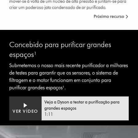
mover-se à volta de um núcleo de alta pressão e juntam-se para
criar um poderoso jato condensado de ar purificado.
Próximo recurso
Concebido para purificar grandes
espaços¹
Submetemos o nosso mais recente purificador a milhares
de testes para garantir que os sensores, o sistema de
filtragem e o motor funcionam em conjunto para
purificar grandes espaços¹.
Video
Abrir
Veja a Dyson a testar a purificação para
Transcript
a
grandes espaços
VER VÍDEO
transcrição
1:11
do
vídeo