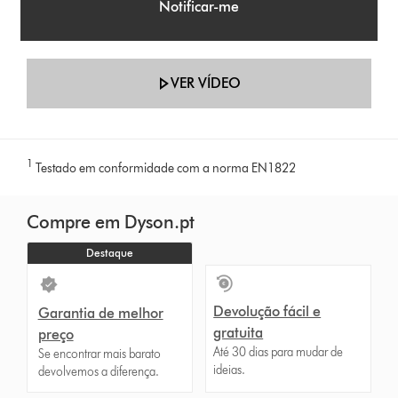
Notificar-me
VER VÍDEO
1
Testado em conformidade com a norma EN1822
Compre em Dyson.pt
Destaque
Devolução fácil e
Garantia de melhor
gratuita
preço
Até 30 dias para mudar de
Se encontrar mais barato
ideias.
devolvemos a diferença.