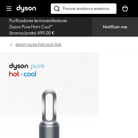
Página
O
seguinte
seu
Pesquisar
cesto
em
Purificadores termoventiladores
de
dyson.pt
Dyson Pure Hot+Cool™
Notificar-me
compras
(branco/prata) 499,00 €
está
vazio
dyson-pure-hot-cool-link