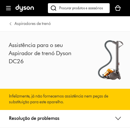
Página
O
seguinte
seu
Pesquisar
cesto
em
de
dyson.pt
Aspiradores de trenó
compras
está
vazio
Assistência para o seu
Aspirador de trenó Dyson
DC26
Infelizmente, já não fornecemos assistência nem peças de
substituição para este aparelho.
Resolução de problemas