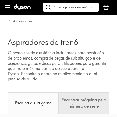
O
seu
Pesquisar
cesto
em
de
dyson.pt
Aspiradores
compras
está
vazio
Aspiradores de trenó
O nosso site de assistência inclui áreas para resolução
de problemas, compra de peças de substituição e de
acessórios, guias e dicas para utilizadores para garantir
que tira o máximo partido do seu aparelho
Dyson.
Encontre o aparelho relativamente ao qual
precisa de ajuda.
Encontrar máquina pelo
Escolha a sua gama
número de série