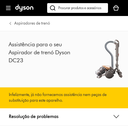
Página
O
seguinte
seu
Pesquisar
cesto
em
de
dyson.pt
Aspiradores de trenó
compras
está
vazio
Assistência para o seu
Aspirador de trenó Dyson
DC23
Infelizmente, já não fornecemos assistência nem peças de
substituição para este aparelho.
Resolução de problemas