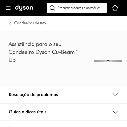
Página
O
seguinte
seu
Pesquisar
cesto
em
de
dyson.pt
Candeeiros de teto
compras
está
vazio
Assistência para o seu
Candeeiro Dyson Cu-Beam™
Up
Resolução de problemas
Guias e dicas úteis