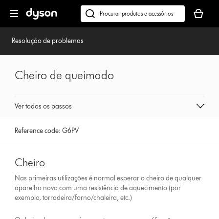
Página
O
seguinte
seu
Pesquisar
cesto
em
de
dyson.pt
Resolução de problemas
compras
está
vazio
Cheiro de queimado
Ver todos os passos
Reference code:
G6PV
Cheiro
Nas primeiras utilizações é normal esperar o cheiro de qualquer
aparelho novo com uma resistência de aquecimento (por
exemplo, torradeira/forno/chaleira, etc.)