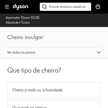
Página
O
seguinte
seu
Pesquisar
cesto
em
Aspirador Dyson DC05
de
dyson.pt
Absolute+Turbo
compras
está
vazio
Cheiro invulgar
Ver todos os passos
Que tipo de cheiro?
Cheiro a mofo ou a humidade
Queimadura elétrica