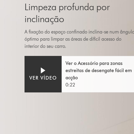
Limpeza profunda por
inclinação
A fixação do espaço confinado inclina-se num ângul
óptimo para limpar as áreas de difícil acesso do
interior do seu carro.
Abrir
Video
Ver o Acessório para zonas
a
Transcript
estreitas de desengate fácil em
transcrição
do
acção
VER VÍDEO
vídeo
0:22