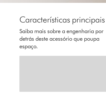
Características principais
Saiba mais sobre a engenharia por
detrás deste acessório que poupa
espaço.
Inclina a 22°
O ângulo ideal para limpar as áreas mais difíceis
de alcançar do interior do seu carro.
A característica seguinte