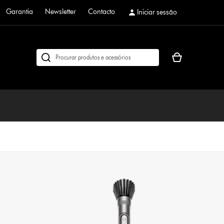
Garantia
Newsletter
Contacto
Iniciar sessão
O
Pesquisar
seu
em
cesto
dyson.pt
de
compras
está
vazio