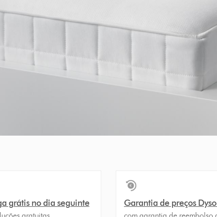
a grátis no dia seguinte
Garantia de preços Dys
luções gratuitas
com garantia de reembolso 