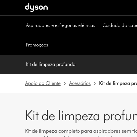
Página
seguinte
Aspiradores e esfregonas elétricas
Cuidado do cab
Promoções
Kit de limpeza profunda
Apoio ao Cliente
Acessórios
Kit de limpeza p
Kit de limpeza profu
Kit de limpeza completo para aspiradores sem f