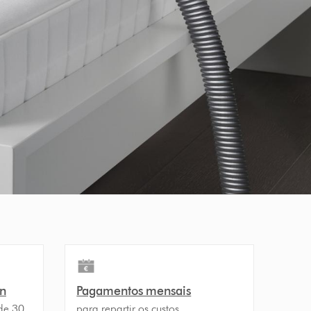
on
Pagamentos mensais
de 30
para repartir os custos