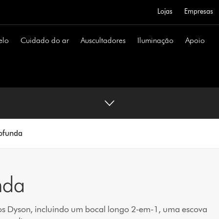
Lojas
Empresas
elo
Cuidado do ar
Auscultadores
Iluminação
Apoio
rofunda
nda
ios Dyson, incluindo um bocal longo 2-em-1, uma escova