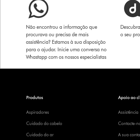
Não encontrou a informação que
Descubra
procurava ou precisa de mais
o seu pr
assistência? Estamos à sua disposição
para o ajudar. Inicie uma conversa no
Whastapp com os nossos especialistas
Produtos
Apoio ao cl
Aspiradores
Assistência
Cuidado do cabelo
Contacte-n
Cuidado do ar
A sua cont