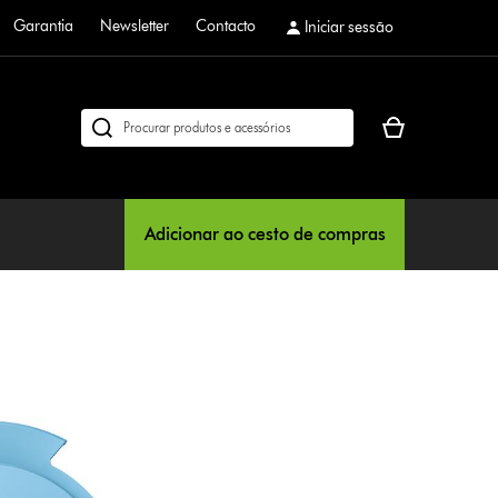
Garantia
Newsletter
Contacto
Iniciar sessão
O
Pesquisar
seu
em
cesto
dyson.pt
de
compras
Adicionar ao cesto de compras
está
vazio