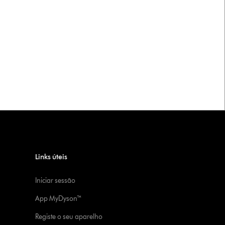
Links úteis
Iniciar sessão
App MyDyson™
Registe o seu aparelho