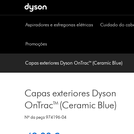
Página
seguinte
Aspiradores e esfregonas elétricas
Cuidado do cab
Promoções
Capas exteriores Dyson OnTrac™ (Ceramic Blue)
Capas exteriores Dyson
OnTrac™ (Ceramic Blue)
Nº da peça 974196-04