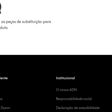
 as peças de substituição para
oduto
iente
Institucional
O nosso ADN
os
Responsabilidade social
a Dyson
Declaração de acessibilidade