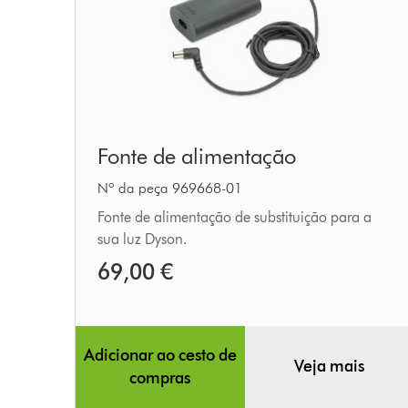
Fonte
Fonte de alimentação
de
alimentação
Nº da peça 969668-01
Fonte de alimentação de substituição para a
sua luz Dyson.
69,00 €
Adicionar ao cesto de
Veja mais
compras