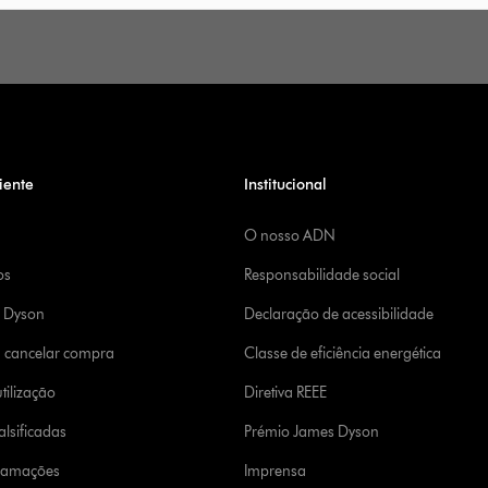
iente
Institucional
O nosso ADN
os
Responsabilidade social
a Dyson
Declaração de acessibilidade
u cancelar compra
Classe de eficiência energética
tilização
Diretiva REEE
lsificadas
Prémio James Dyson
clamações
Imprensa