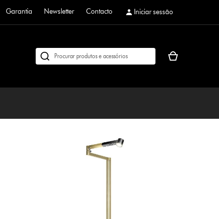
Garantia
Newsletter
Contacto
Iniciar sessão
O
Pesquisar
seu
em
cesto
dyson.pt
de
compras
está
vazio