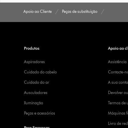
Apoio ao Cliente
Peças de substituição
Produtos
Apoio ao cl
Aspiradores
Assistência
Cuidado do cabelo
Contacte-n
Cuidado do ar
A sua cont
Ausculadores
Devolver o
Iluminação
Termos de u
Peças e acessórios
Máquinas fa
Livro de re
Para Empresas