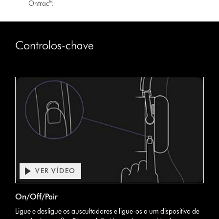
Ontrac™.
Controlos-chave
VER VÍDEO
Abrir
a
Video
transcrição
On/Off/Pair
Transcript
do
Ligue e desligue os auscultadores e ligue-os a um dispositivo de
vídeo