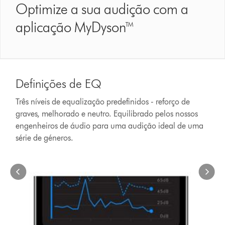
Optimize a sua audição com a
aplicação MyDyson™
Slide
Definições
{0}
de
Definições de EQ
of
EQ
{1}.
Três
Três níveis de equalização predefinidos - reforço de
níveis
graves, melhorado e neutro. Equilibrado pelos nossos
de
engenheiros de áudio para uma audição ideal de uma
equalização
série de géneros.
predefinidos
-
reforço
de
graves,
melhorado
e
neutro.