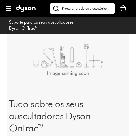
Página
O
seguinte
seu
Pesquisar
cesto
em
Suporte para os seus auscultadores
de
dyson.pt
Dyson OnTrac™
compras
está
vazio
Tudo sobre os seus
auscultadores Dyson
OnTrac™