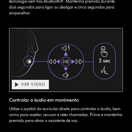
tecnologia sem fios Bluetooth®. Mantenha premido durante
dois segundos para ligar ou desligar e cinco segundos para
emparelhar.
VER VÍDEO
Abrir
a
Video
transcrição
Controlar o áudio em movimento
Transcript
do
Utilize o joystick do auricular direito para controlar o áudio, bem
vídeo
como para aceitar, recusar e reter chamadas. Prima e mantenha
premido para ativar o assistente de voz.