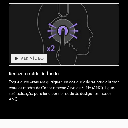
VER VÍDEO
Abrir
a
Video
transcrição
Reduzir o ruído de fundo
Transcript
do
Toque duas vezes em qualquer um dos auriculares para alternar
vídeo
entre os modos de Cancelamento Ativo de Ruído (ANC). Ligue-
se à aplicação para ter a possibilidade de desligar os modos
ANC.