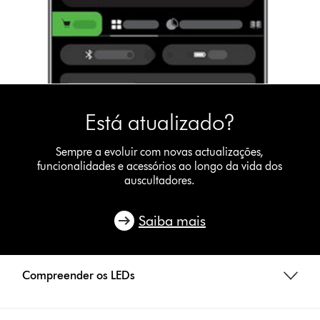
Equilibrado
pelos
nossos
engenheiros
de
áudio
para
Está atualizado?
uma
audição
ideal
Sempre a evoluir com novas actualizações,
de
funcionalidades e acessórios ao longo da vida dos
auscultadores.
uma
série
de
Saiba mais
géneros.
Compreender os LEDs