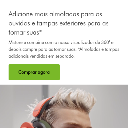
Adicione mais almofadas para os
ouvidos e tampas exteriores para as
tornar suas*
Misture e combine com o nosso visualizador de 360° e
Abrir
depois compre para as tornar suas. *Almofadas e tampas
a
adicionais vendidas em separado.
transcrição
do
vídeo
Comprar agora