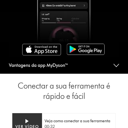
Vantagens da app MyDyson™
Conectar a sua ferramenta é
rápido e fácil
Veja como conectar a sua ferramenta
Video
Abrir
VER VÍDEO
00:32
Transcript
a