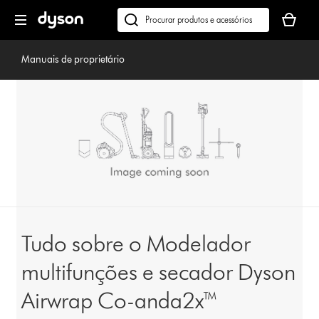
Página
O
seguinte
seu
Pesquisar
cesto
em
de
dyson.pt
Manuais de proprietário
compras
está
vazio
Tudo sobre o Modelador
multifunções e secador Dyson
Airwrap Co-anda2x™