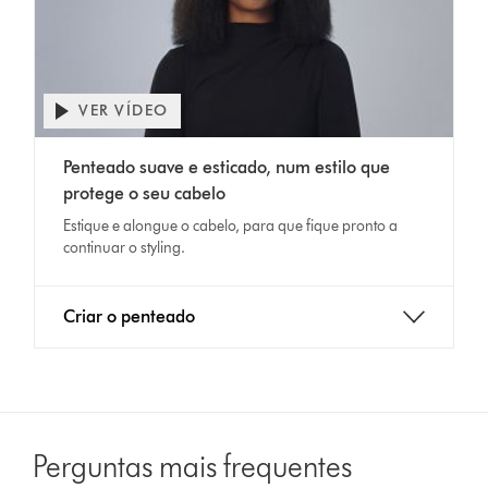
VER VÍDEO
Abrir
a
Video
transcrição
Penteado suave e esticado, num estilo que
Transcript
do
protege o seu cabelo
vídeo
Estique e alongue o cabelo, para que fique pronto a
continuar o styling.
Criar o penteado
Perguntas mais frequentes