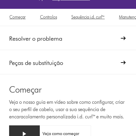
Começar
Controlos
Sequência i.d. curl™
Manuten
Resolver o problema
Peças de substituição
Começar
Veja o nosso guia em vídeo sobre como configurar, criar
o seu perfil de cabelo, usar a sua sequência de
encaracolamento personalizada i.d. curl™ e muito mais.
Video
Abrir
Veja como começar
Transcript
a