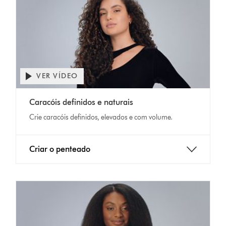
VER VÍDEO
Abrir
a
Video
transcrição
Caracóis definidos e naturais
Transcript
do
Crie caracóis definidos, elevados e com volume.
vídeo
Criar o penteado