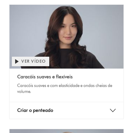
VER VÍDEO
Abrir
a
Video
transcrição
Caracóis suaves e flexíveis
Transcript
do
Caracóis suaves e com elasticidade e ondas cheias de
vídeo
volume.
Criar o penteado