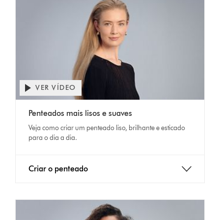
VER VÍDEO
Abrir
a
Video
transcrição
Penteados mais lisos e suaves
Transcript
do
Veja como criar um penteado liso, brilhante e esticado
vídeo
para o dia a dia.
Criar o penteado