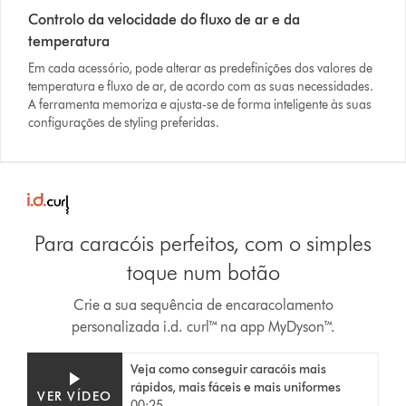
Controlo da velocidade do fluxo de ar e da
temperatura
Em cada acessório, pode alterar as predefinições dos valores de
temperatura e fluxo de ar, de acordo com as suas necessidades.
A ferramenta memoriza e ajusta-se de forma inteligente às suas
configurações de styling preferidas.
Para caracóis perfeitos, com o simples
toque num botão
Crie a sua sequência de encaracolamento
personalizada i.d. curl™ na app MyDyson™.
Video
Abrir
Veja como conseguir caracóis mais
Transcript
a
rápidos, mais fáceis e mais uniformes
transcrição
VER VÍDEO
00:25