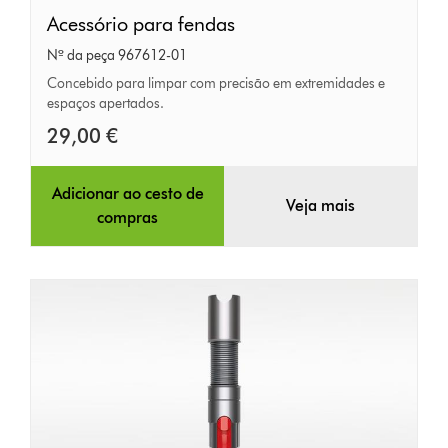
Acessório
Acessório para fendas
para
Nº da peça 967612-01
fendas
Concebido para limpar com precisão em extremidades e
espaços apertados.
29,00 €
Adicionar ao cesto de
Veja mais
compras