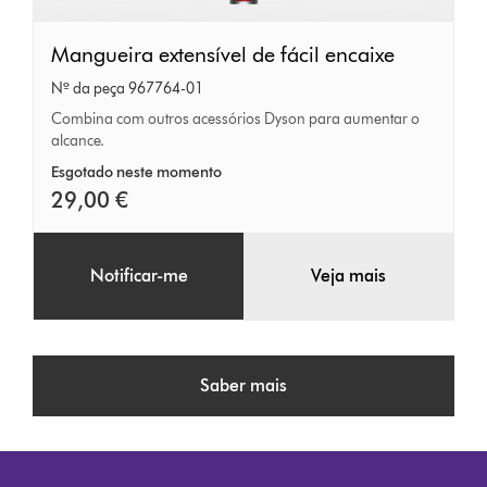
Mangueira
Mangueira extensível de fácil encaixe
extensível
Nº da peça 967764-01
de
Combina com outros acessórios Dyson para aumentar o
alcance.
fácil
encaixe
Esgotado neste momento
29,00 €
Notificar-me
Veja mais
Saber mais