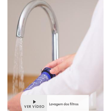
Video
Abrir
Transcript
a
transcrição
do
vídeo
Lavagem dos filtros
VER VÍDEO