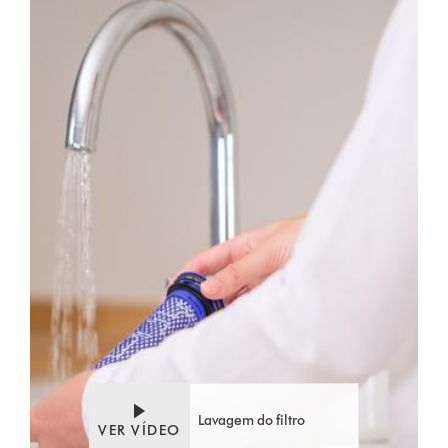
Video
Abrir
Transcript
a
transcrição
do
vídeo
Lavagem do filtro
VER VÍDEO