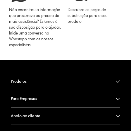
Não encontrou a informação
Descubra as peças de
que procurava ou precisa de
substituição para o seu
mais assistência? Estamos à
produto
sua disposição para o ajudar.
Inicie uma conversa no
Whastapp com os nossos
especialistas
Produtos
Para Empresas
Apoio ao cliente