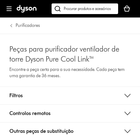
O
seu
Pesquisar
cesto
em
de
dyson.pt
Purificadores
compras
está
vazio
Peças para purificador ventilador de
torre Dyson Pure Cool Link™
Encontre a peça certa para a sua necessidade. Cada peça tem
uma garantia de 36 meses.
Filtros
Controlos remotos
Outras peças de substituição