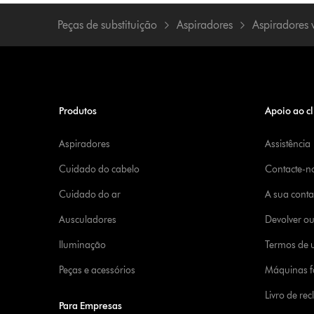
Peças de substituição
Aspiradores
Aspiradores v
Produtos
Apoio ao cl
Aspiradores
Assistência
Cuidado do cabelo
Contacte-n
Cuidado do ar
A sua cont
Ausculadores
Devolver o
Iluminação
Termos de u
Peças e acessórios
Máquinas fa
Livro de re
Para Empresas