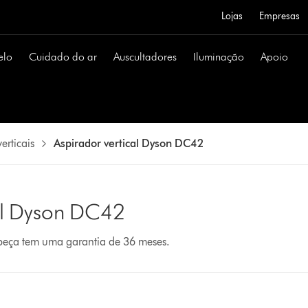
Lojas
Empresas
elo
Cuidado do ar
Auscultadores
Iluminação
Apoio
erticais
Aspirador vertical Dyson DC42
cal Dyson DC42
 peça tem uma garantia de 36 meses.