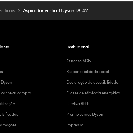
erticais
Aspirador vertical Dyson DC42
iente
Institucional
O nosso ADN
os
Responsabilidade social
a Dyson
Declaração de acessibilidade
u cancelar compra
Classe de eficiência energética
tilização
Diretiva REEE
lsificadas
Prémio James Dyson
clamações
Imprensa