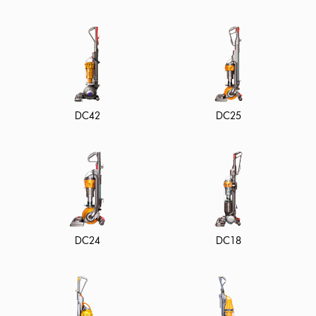
DC42
DC25
DC24
DC18