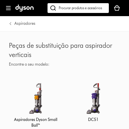
O
seu
Pesquisar
cesto
em
de
dyson.pt
Aspiradores
compras
está
vazio
Peças de substituição para aspirador
verticais
Encontre o seu modelo:
Aspiradores Dyson Small
DC51
Ball™