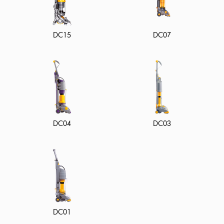
DC15
DC07
DC04
DC03
DC01