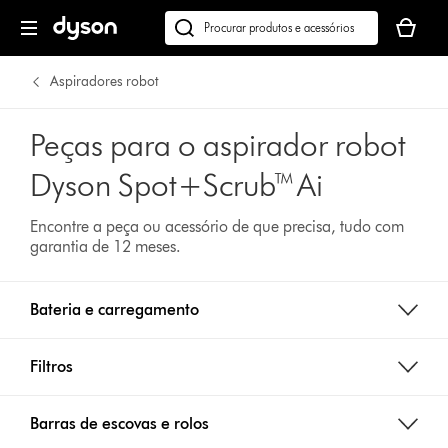
O
seu
Pesquisar
cesto
em
de
dyson.pt
Aspiradores robot
compras
está
Peças para o aspirador robot
vazio
Dyson Spot+Scrub™ Ai
Encontre a peça ou acessório de que precisa, tudo com
garantia de 12 meses.
Bateria e carregamento
Filtros
Barras de escovas e rolos