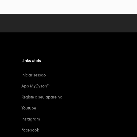
Links úteis
Iniciar sessão
App MyDyson™
Registe o seu aparelho
Youtube
Instagram
Facebook