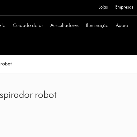
Lojas
Empresas
elo
Cuidado do ar
Auscultadores
Iluminação
Apoio
 robot
aspirador robot