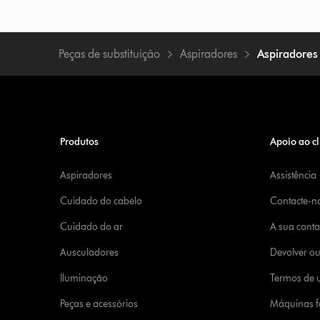
Peças de substituição
Aspiradores
Aspiradores
Produtos
Apoio ao cl
Aspiradores
Assistência
Cuidado do cabelo
Contacte-n
Cuidado do ar
A sua cont
Ausculadores
Devolver o
Iluminação
Termos de u
Peças e acessórios
Máquinas fa