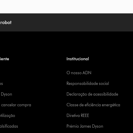
 robot
iente
Institucional
O nosso ADN
os
Responsabilidade social
a Dyson
Declaração de acessibilidade
u cancelar compra
Classe de eficiência energética
tilização
Diretiva REEE
lsificadas
Prémio James Dyson