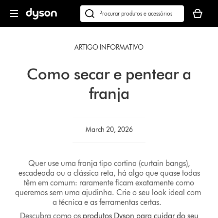
Página
O
seguinte
seu
Pesquisar
cesto
em
de
dyson.pt
ARTIGO INFORMATIVO
compras
está
Como secar e pentear a
vazio
franja
March 20, 2026
Quer use uma franja tipo cortina (curtain bangs),
escadeada ou a clássica reta, há algo que quase todas
têm em comum: raramente ficam exatamente como
queremos sem uma ajudinha. Crie o seu look ideal com
a técnica e as ferramentas certas.
Descubra como os
produtos Dyson para cuidar do seu