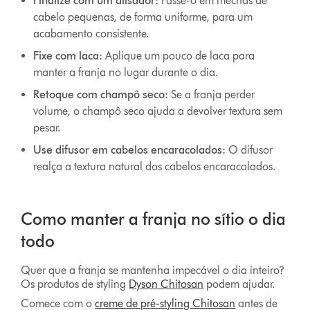
Finalize com um alisador:
Passe-o em mechas de
cabelo pequenas, de forma uniforme, para um
acabamento consistente.
Fixe com laca:
Aplique um pouco de laca para
manter a franja no lugar durante o dia.
Retoque com champô seco:
Se a franja perder
volume, o champô seco ajuda a devolver textura sem
pesar.
Use difusor em cabelos encaracolados:
O difusor
realça a textura natural dos cabelos encaracolados.
Como manter a franja no sítio o dia
todo
Quer que a franja se mantenha impecável o dia inteiro?
Os produtos de styling
Dyson Chitosan
podem ajudar.
Comece com o
creme de p
r
é
-
s
tyling Chitosan
antes de