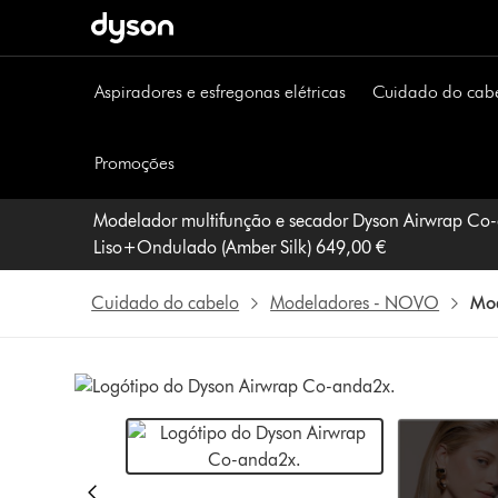
Página
seguinte
Aspiradores e esfregonas elétricas
Cuidado do cab
Promoções
Modelador multifunção e secador Dyson Airwrap Co
Liso+Ondulado (Amber Silk) 649,00 €
Cuidado do cabelo
Modeladores - NOVO
Mod