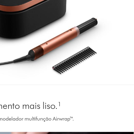
ento mais liso.¹
modelador multifunção Airwrap™.