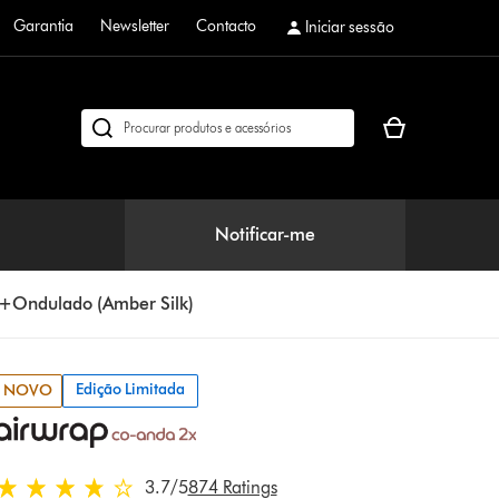
Garantia
Newsletter
Contacto
Iniciar sessão
O
Pesquisar
seu
em
cesto
dyson.pt
de
compras
Notificar-me
está
vazio
o+Ondulado (Amber Silk)
Edição Limitada
NOVO
3.7 estrelas de 5 em 874 Ratings
3.7
/5
874 Ratings