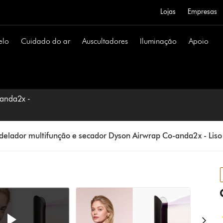
Lojas
Empresas
elo
Cuidado do ar
Auscultadores
Iluminação
Apoio
-anda2x -
elador multifunção e secador Dyson Airwrap Co-anda2x - Lis