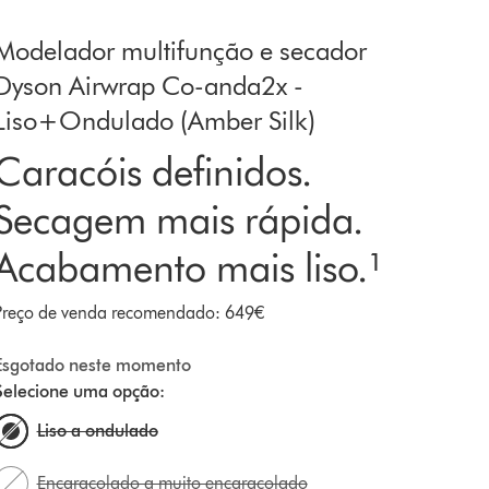
Modelador multifunção e secador
Dyson Airwrap Co-anda2x -
Liso+Ondulado (Amber Silk)
Caracóis definidos.
Secagem mais rápida.
Acabamento mais liso.¹
Preço de venda recomendado: 649€
Esgotado neste momento
Selecione uma opção:
Liso a ondulado
Encaracolado a muito encaracolado