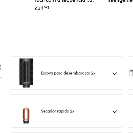
fácil com a sequência i.d.
inteligente
curl™³
Escova para desembaraçar 2x
-
Secador rápido 2x