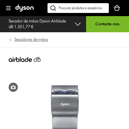
Página
O
seguinte
seu
Pesquisar
cesto
em
Secador de mãos Dyson Airblade
de
dyson.pt
Contacte-nos
dB 1.351,77 €
compras
está
Secadores de mãos
vazio