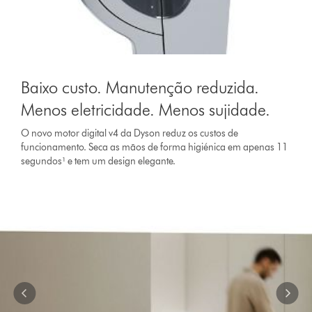
Slide
{0}
Baixo custo. Manutenção reduzida.
of
{1}.
Menos eletricidade. Menos sujidade.
O novo motor digital v4 da Dyson reduz os custos de
funcionamento. Seca as mãos de forma higiénica em apenas 11
segundos¹ e tem um design elegante.