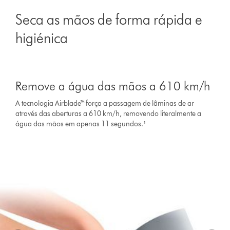
Video
Transcript
Seca as mãos de forma rápida e
higiénica
Slide
{0}
Remove a água das mãos a 610 km/h
of
{1}.
A tecnologia Airblade™ força a passagem de lâminas de ar
através das aberturas a 610 km/h, removendo literalmente a
água das mãos em apenas 11 segundos.¹