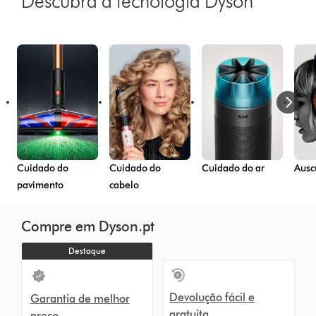
Descubra a tecnologia Dyson
Cuidado do
Cuidado do
Cuidado do ar
Ausc
pavimento
cabelo
Compre em Dyson.pt
Destaque
Devolução fácil e
Garantia de melhor
gratuita
preço