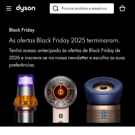
Página
O
seguinte
seu
Pesquisar
cesto
em
de
dyson.pt
compras
Black Friday
está
As ofertas Black Friday 2025 terminaram.
vazio
Tenha acesso antecipado às ofertas de Black Friday de
2026 e inscreva-se na nossa newsletter e escolha as suas
preferências.