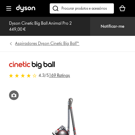
Página
O
seguinte
seu
Pesquisar
cesto
em
de
Dyson Cinetic Big Ball Animal Pro 2
dyson.pt
Notificar-me
449,00 €
compras
está
vazio
Aspiradores Dyson Cinetic Big Ball™
4.3 estrelas de 5 em 169 Ratings
4.3
/5
169 Ratings