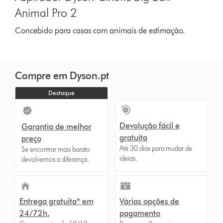
Animal Pro 2
Concebido para casas com animais de estimação.
Compre em Dyson.pt
Destaque
Devolução fácil e
Garantia de melhor
gratuita
preço
Até 30 dias para mudar de
Se encontrar mais barato
ideias.
devolvemos a diferença.
Entrega gratuita* em
Várias opções de
24/72h.
pagamento