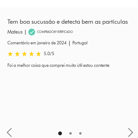
Tem boa sucussão e detecta bem as partículas
E
|
Mateus
B
COMPRADOR VERIFICADO
|
Comentário em janeiro de 2024
Portugal
Co
5.0 estrelas de 5 em Comentário em janeiro de 2024 Ratings
5.
5.0
/5
to
Foi a melhor coisa que comprei muito útil estou contente
co
u
om