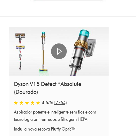
Dyson V15 Detect™ Absolute
(Dourado)
4.6 estrelas de 5 em 17754 Ratings
4.6
/5
(17754)
Aspirador potente e inteligente sem fios e com
tecnologia anti-enredos e filtragem HEPA.
Inclui a nova escova Fluffy Opticᵀᴹ