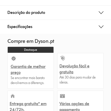
Descrição do produto
Especificações
Compre em Dyson.pt
Destaque
Devolução fácil e
Garantia de melhor
gratuita
preço
Até 30 dias para mudar de
Se encontrar mais barato
ideias.
devolvemos a diferença.
Entrega gratuita* em
Várias opções de
24/72h.
pagamento