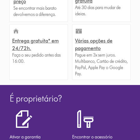
gratuita
preço
Até 30 dias para mudar de
Se encontrar mais barato
ideias.
devolvemos a diferença.
Entrega gratuita* em
Várias opções de
24/72h.
pagamento
Faça o seu pedido antes das
Pague em 3x sem juros.
16:00.
Multibanco, Cartão de crédito,
PayPal, Apple Pay o Google
Pay.
É proprietário?
Ativar a garantia
Encontrar o acessório