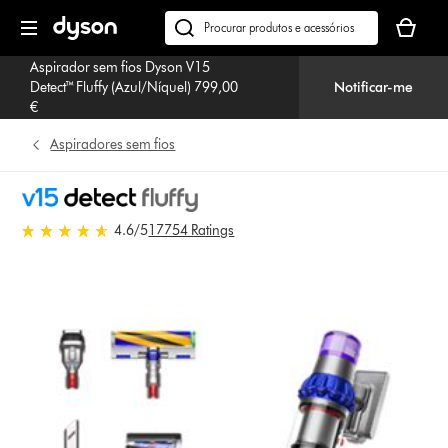
Página
O
seguinte
seu
Pesquisar
cesto
em
Aspirador sem fios Dyson V15
de
dyson.pt
Detect™ Fluffy (Azul/Níquel) 799,00
Notificar-me
compras
€
está
vazio
Aspiradores sem fios
4.6 estrelas de 5 em 17754 Ratings
4.6
/5
17754 Ratings