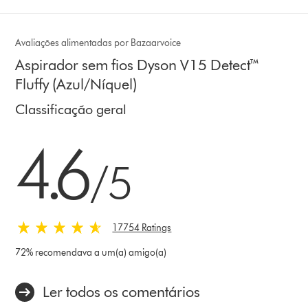
Avaliações alimentadas por Bazaarvoice
Aspirador sem fios Dyson V15 Detect™
Fluffy (Azul/Níquel)
Classificação geral
4.6 estrelas de 5 em 17754 Ratings
4.6
/5
17754 Ratings
72% recomendava a um(a) amigo(a)
Ler todos os comentários