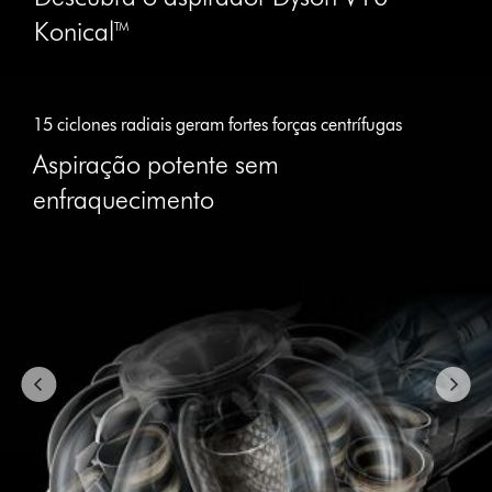
Konical™
Slide
{0}
15 ciclones radiais geram fortes forças centrífugas
of
{1}.
Aspiração potente sem
enfraquecimento