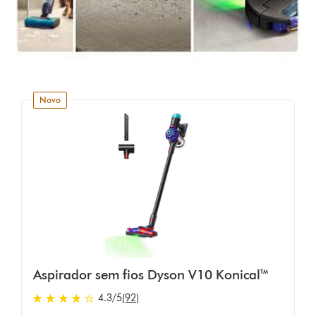
novo
Aspirador sem fios Dyson V10 Konical™
4.3 estrelas de 5 em 92 Ratings
4.3
/5
(92)