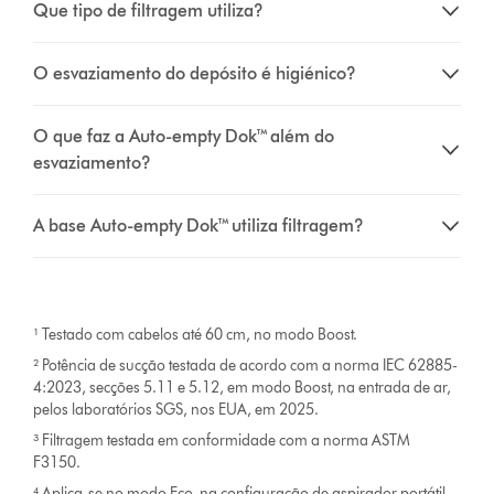
Que tipo de filtragem utiliza?
O esvaziamento do depósito é higiénico?
O que faz a Auto-empty Dok™ além do
esvaziamento?
A base Auto-empty Dok™ utiliza filtragem?
¹ Testado com cabelos até 60 cm, no modo Boost.
² Potência de sucção testada de acordo com a norma IEC 62885-
4:2023, secções 5.11 e 5.12, em modo Boost, na entrada de ar,
pelos laboratórios SGS, nos EUA, em 2025.
³ Filtragem testada em conformidade com a norma ASTM
F3150.
⁴ Aplica-se no modo Eco, na configuração de aspirador portátil.