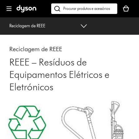
Página
O
seguinte
seu
Pesquisar
cesto
em
de
dyson.pt
Reciclagem de REEE
compras
está
vazio
Reciclagem de REEE
REEE – Resíduos de
Equipamentos Elétricos e
Eletrónicos