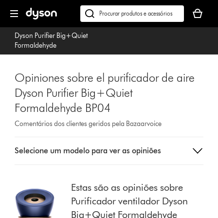
Página
O
seguinte
seu
Pesquisar
cesto
em
Dyson Purifier Big+Quiet
de
dyson.pt
Formaldehyde
compras
está
vazio
Opiniones sobre el purificador de aire
Dyson Purifier Big+Quiet
Formaldehyde BP04
Comentários dos clientes geridos pela Bazaarvoice
Select
Selecione um modelo para ver as opiniões
a
button
from
the
Estas são as opiniões sobre
list
Purificador ventilador Dyson
to
Big+Quiet Formaldehyde
show