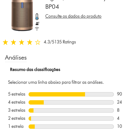
BP04
reviews
for
Consulte os dados do produto
that
model
below
4.3
/5
135 Ratings
4.3
estrelas
de
5
em
135
Ratings