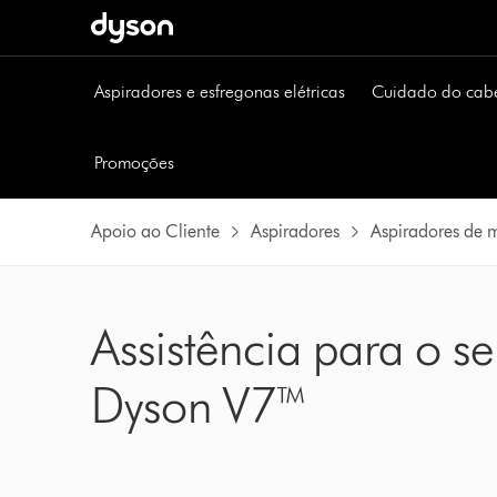
Página
seguinte
Aspiradores e esfregonas elétricas
Cuidado do cab
Promoções
Apoio ao Cliente
Aspiradores
Aspiradores de 
Assistência para o s
Dyson V7™