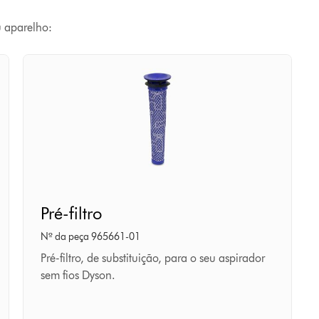
u aparelho:
Pré-
Pré-filtro
filtro
Nº da peça 965661-01
Pré-filtro, de substituição, para o seu aspirador
sem fios Dyson.