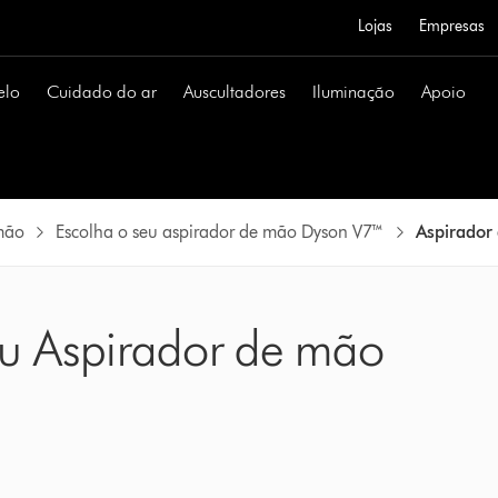
Lojas
Empresas
elo
Cuidado do ar
Auscultadores
Iluminação
Apoio
mão
Escolha o seu aspirador de mão Dyson V7™
Aspirador
eu Aspirador de mão