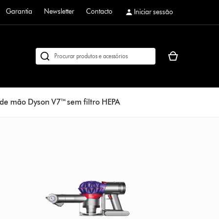
Garantia
Newsletter
Contacto
Iniciar sessão
O
Pesquisar
seu
em
cesto
dyson.pt
de
 de mão Dyson V7™ sem filtro HEPA
compras
está
vazio