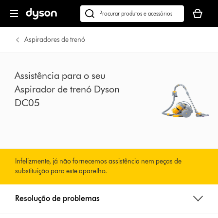
Página
O
seguinte
seu
Pesquisar
cesto
em
de
dyson.pt
Aspiradores de trenó
compras
está
vazio
Assistência para o seu
Aspirador de trenó Dyson
DC05
Infelizmente, já não fornecemos assistência nem peças de
substituição para este aparelho.
Resolução de problemas