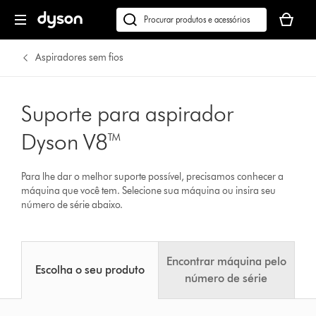
O
seu
Pesquisar
cesto
em
de
dyson.pt
Aspiradores sem fios
compras
está
vazio
Suporte para aspirador
Dyson V8™
Para lhe dar o melhor suporte possível, precisamos conhecer a
máquina que você tem. Selecione sua máquina ou insira seu
número de série abaixo.
Encontrar máquina pelo
Escolha o seu produto
número de série