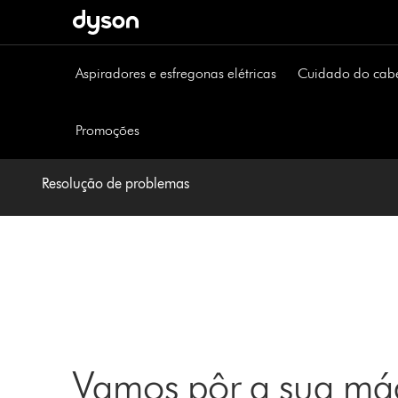
Página
seguinte
Aspiradores e esfregonas elétricas
Cuidado do cab
Promoções
Resolução de problemas
Vamos pôr a sua máq