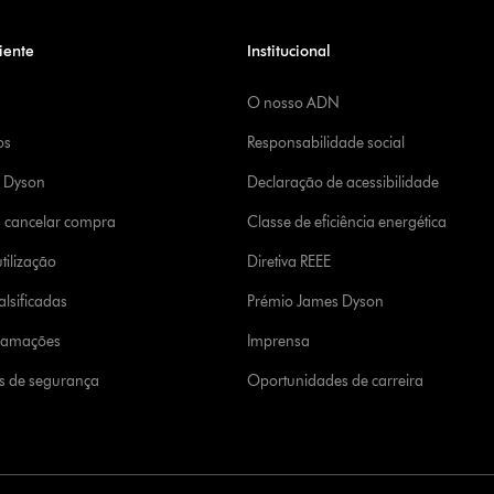
iente
Institucional
O nosso ADN
os
Responsabilidade social
a Dyson
Declaração de acessibilidade
u cancelar compra
Classe de eficiência energética
tilização
Diretiva REEE
lsificadas
Prémio James Dyson
clamações
Imprensa
s de segurança
Oportunidades de carreira