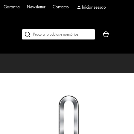
Garantia
Newsletter
Contacto
Iniciar sessão
O
Pesquisar
seu
em
cesto
dyson.pt
de
compras
está
vazio