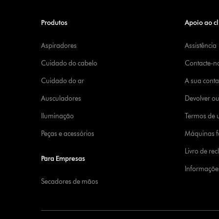
Produtos
Apoio ao cl
Aspiradores
Assistência
Cuidado do cabelo
Contacte-n
Cuidado do ar
A sua cont
Ausculadores
Devolver o
Iluminação
Termos de u
Peças e acessórios
Máquinas fa
Livro de re
Para Empresas
Informaçõe
Secadores de mãos