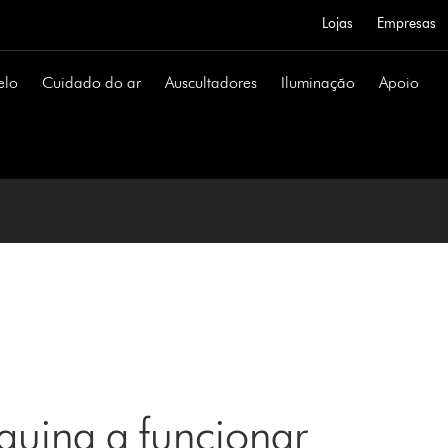
Lojas
Empresas
elo
Cuidado do ar
Auscultadores
Iluminação
Apoio
uina a funcionar