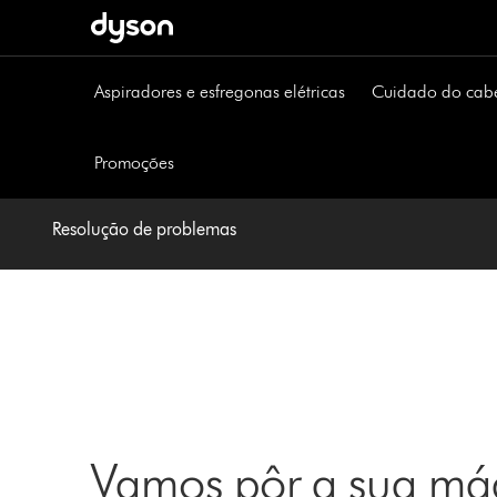
Página
seguinte
Aspiradores e esfregonas elétricas
Cuidado do cab
Promoções
Resolução de problemas
Vamos pôr a sua máq