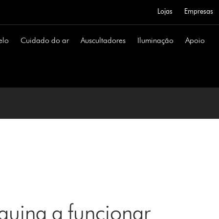
Lojas
Empresas
elo
Cuidado do ar
Auscultadores
Iluminação
Apoio
uina a funcionar