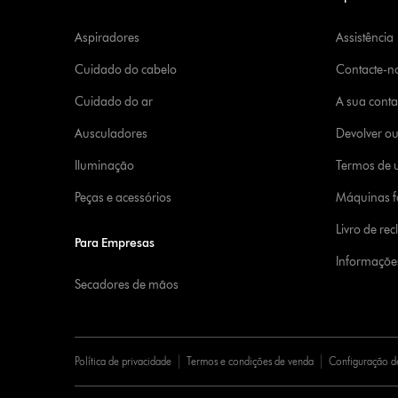
Aspiradores
Assistência
Cuidado do cabelo
Contacte-n
Cuidado do ar
A sua cont
Ausculadores
Devolver o
Iluminação
Termos de u
Peças e acessórios
Máquinas fa
Livro de re
Para Empresas
Informaçõe
Secadores de mãos
Política de privacidade
Termos e condições de venda
Configuração d