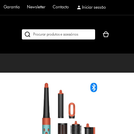
Garantia
Newsletter
Contacto
Iniciar sessão
O
Pesquisar
seu
em
cesto
dyson.pt
de
compras
está
vazio