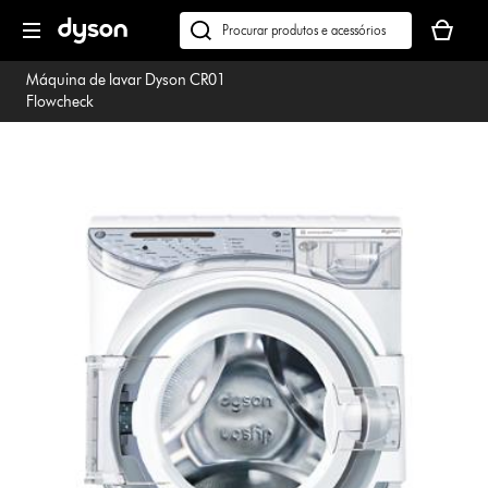
Página
O
seguinte
seu
Pesquisar
cesto
em
Máquina de lavar Dyson CR01
de
dyson.pt
Flowcheck
compras
está
vazio