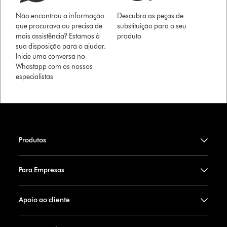
Não encontrou a informação
Descubra as peças de
que procurava ou precisa de
substituição para o seu
mais assistência? Estamos à
produto
sua disposição para o ajudar.
Inicie uma conversa no
Whastapp com os nossos
especialistas
Produtos
Para Empresas
Apoio ao cliente