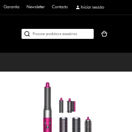
Garantia
Newsletter
Contacto
Iniciar sessão
O
Pesquisar
seu
em
cesto
dyson.pt
de
compras
está
vazio