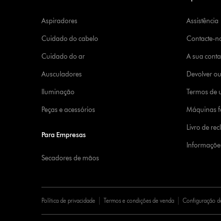
Aspiradores
Assistência
Cuidado do cabelo
Contacte-n
Cuidado do ar
A sua cont
Ausculadores
Devolver o
Iluminação
Termos de u
Peças e acessórios
Máquinas fa
Livro de re
Para Empresas
Informaçõe
Secadores de mãos
Política de privacidade
Termos e condições de venda
Configuração d