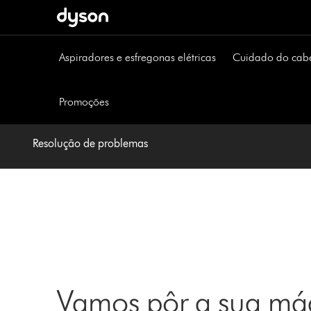
Página
seguinte
Aspiradores e esfregonas elétricas
Cuidado do cab
Promoções
Resolução de problemas
Vamos pôr a sua máq