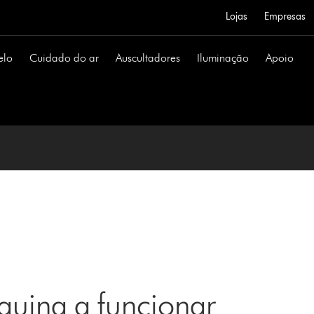
Lojas
Empresas
elo
Cuidado do ar
Auscultadores
Iluminação
Apoio
uina a funcionar